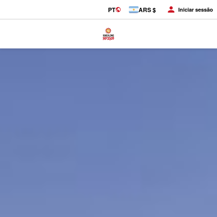
PT
ARS $
Iniciar sessão