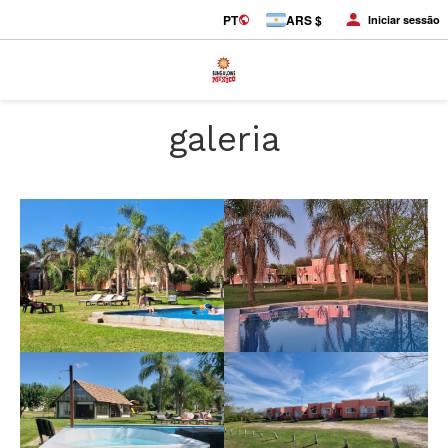
PT
ARS $
Iniciar sessão
galeria