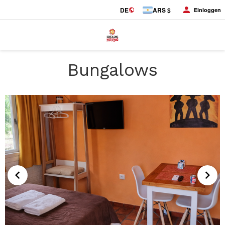
DE
ARS $
Einloggen
Bungalows