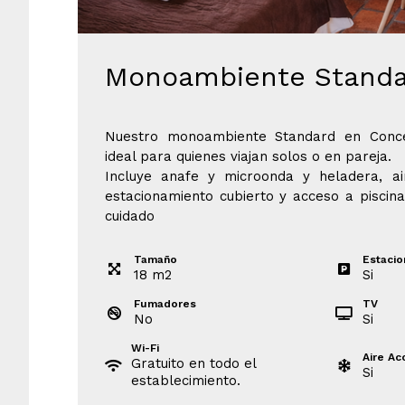
Monoambiente Standa
Nuestro monoambiente Standard en Conce
ideal para quienes viajan solos o en pareja.
Incluye anafe y microonda y heladera, air
estacionamiento cubierto y acceso a piscin
cuidado
Tamaño
Estaci
18
m
2
Si
Fumadores
TV
No
Si
Wi-Fi
Aire Ac
Gratuito en todo el
Si
establecimiento.