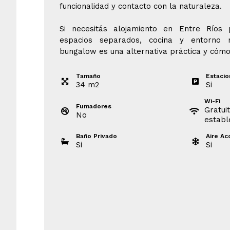
funcionalidad y contacto con la naturaleza.
Si necesitás alojamiento en Entre Ríos
espacios separados, cocina y entorno n
bungalow es una alternativa práctica y cómo
Tamaño
Estaci
34
m
2
Si
Wi-Fi
Fumadores
Gratui
No
establ
Baño Privado
Aire Ac
Si
Si