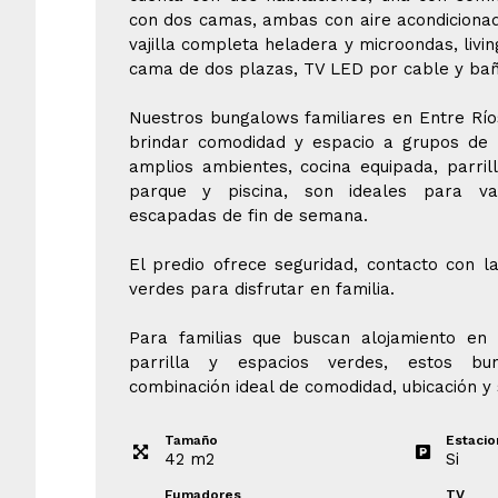
con dos camas, ambas con aire acondicionado
vajilla completa heladera y microondas, liv
cama de dos plazas, TV LED por cable y ba
Nuestros bungalows familiares en Entre Río
brindar comodidad y espacio a grupos de 
amplios ambientes, cocina equipada, parrill
parque y piscina, son ideales para vac
escapadas de fin de semana.
El predio ofrece seguridad, contacto con l
verdes para disfrutar en familia.
Para familias que buscan alojamiento en 
parrilla y espacios verdes, estos bu
combinación ideal de comodidad, ubicación y s
Tamaño
Estaci
42
m
2
Si
Fumadores
TV