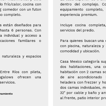
 frío/calor, cocina con
dentro del complejo. Co
ing comedor con un futon
equipamiento completo,
ño completo.
experiencia premium.
s están diseñados para
Incluye cocina complet
hasta 6 personas. Con
servicios del predio.
a individual y acceso a
aciones familiares o
Para quienes buscan una 
con piscina, naturaleza y 
comodidad y ubicación.
a naturaleza y espacios
Casa Mexico categoría su
dos habitaciones, una 
Entre Ríos con pileta,
habitación con 2 camas so
ngalows ofrecen una
de aire acondicionado F
ervicios.
heladera con frezzer y ho
dos camas individuales, 
32" por cable y baño y a
onamiento
al frente, patio interior p