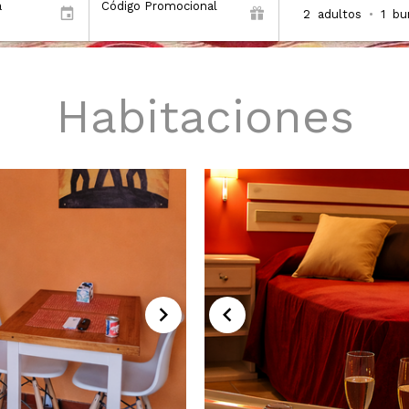
a
Código Promocional
2
adultos
•
1
bu
Habitaciones