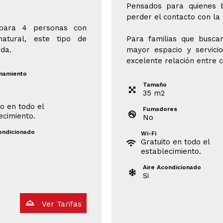
Pensados para quienes 
perder el contacto con la 
 para 4 personas con
atural, este tipo de
Para familias que busca
da.
mayor espacio y servici
excelente relación entre c
onamiento
Tamaño
35
m
2
to en todo el
Fumadores
ecimiento.
No
ondicionado
Wi-Fi
Gratuito en todo el
establecimiento.
Aire Acondicionado
Si
Ver Tarifas