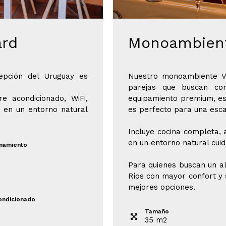
rd
Monoambient
pción del Uruguay es
Nuestro monoambiente VI
parejas que buscan con
e acondicionado, WiFi,
equipamiento premium, es
a en un entorno natural
es perfecto para una esc
Incluye cocina completa, a
en un entorno natural cui
onamiento
Para quienes buscan un a
Ríos con mayor confort y 
mejores opciones.
ondicionado
Tamaño
35
m
2